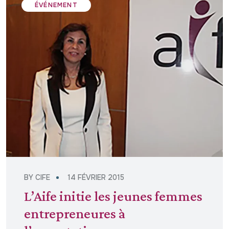
ÉVÉNEMENT
BY
CIFE
14 FÉVRIER 2015
L’Aife initie les jeunes femmes
entrepreneures à